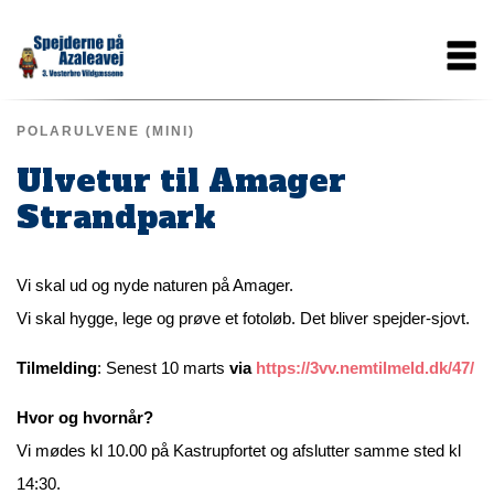
Gå
Main
til
hovedindhold
navigation
POLARULVENE (MINI)
Ulvetur til Amager
Strandpark
Vi skal ud og nyde naturen på Amager.
Vi skal hygge, lege og prøve et fotoløb. Det bliver spejder-sjovt.
Tilmelding
: Senest 10 marts
via
https://3vv.nemtilmeld.dk/47/
Hvor og hvornår?
Vi mødes kl 10.00 på Kastrupfortet og afslutter samme sted kl
14:30.