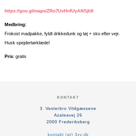
https://goo.gl/maps/ZRo7UvHnfUyANSjb9
Medbring:
Frokost madpakke, fyldt drikkedunk og tøj + sko efter vejr.
Husk spejdertørklæde!
Pris
: gratis
KONTAKT
3. Vesterbro Vildgæssene
Azaleavej 26
2000
Frederiksberg
kontakt (at) 3vv.dk