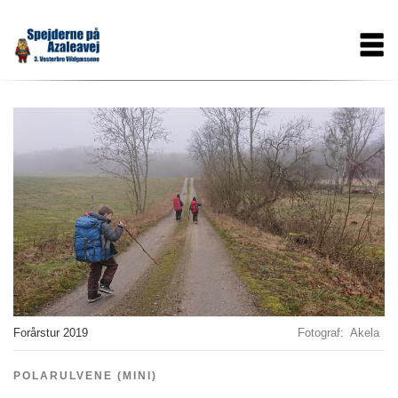
Gå
Main
til
hovedindhold
navigation
Forårstur 2019
Fotograf
Akela
POLARULVENE (MINI)