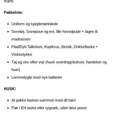
marts
Pakkeliste
:
Uniform og spejdertørklæde
Sovetøj. Sovepose og evt. lille hovedpude + lagen til
madrassen
Flad/Dyb Tallerken, Kop/krus, Bestik, Drikkeflaske +
Viskestykke
Tøj og sko efter vejr (husk overdragsbukser, handsker og
huer)
Lommelygte med nye batterier
HUSK
!
At pakke tasken sammen med dit barn
Pak i EN taske eller rygsæk, uden løse poser